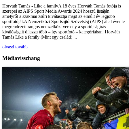
Horváth Tamás - Like a familyA 18 éves Horváth Tamás fotója is
szerepel az AIPS Sport Media Awards 2024 hosszú listáján,
amelyről a szakmai zsűri kiválasztja majd az elmúlt év legjobb
sportfotóját.A Nemzetközi Sportsajtó Szövetség (AIPS) által évente
megrendezett rangos nemzetközi verseny a sportújságírás
kiválóságait díjazza több – így sportfotó – kategóriában. Horváth
Tamás Like a family (Mint egy család) ...
olvasd tovább
Médiavisszhang