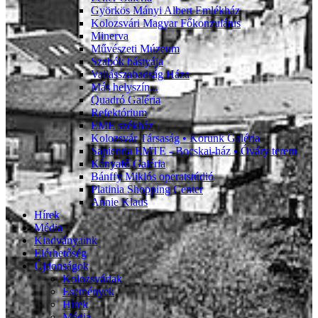
Györkös Mányi Albert Emlékház
Kolozsvári Magyar Főkonzulátus
Minerva
Művészeti Múzeum
Szabók bástyája
Vallásszabadság Háza
Más helyszín...
Quadró Galéria
Refektórium
EME székház
Kolozsvár Társaság • Korunk Galéria
Sapientia EMTE - Bocskai-ház • Óváry terem
Kányafő Galéria
Bánffy Miklós operatstúdió
Platinia Shopping Center
Annie Klaus
Hírek
Média
Kiadványaink
Elérhetőség
Újdonságok
Kolozsváriak
Események
Hírek
Média