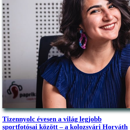
Tizennyolc évesen a világ legjobb
sportfotósai között – a kolozsvári Horváth