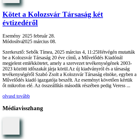
Kötet a Kolozsvár Társaság két
évtizedéről
Esemény
2025 február 28.
Módosítva
2025 március 08.
Szerkesztő: Sebők Tímea, 2025 március 4, 11:25Hétvégén mutatták
be a Kolozsvár Társaság 20 éve című, a Művelődés Kiadónál
megjelent emlékkötetet, amely a szervezet tevékenységének 2003-
2023 közötti időszakát járja körül.Az új kiadványról és a társaság
tevékenységéről Szabó Zsolt a Kolozsvár Társaság elnöke, egyben a
Művelődés kiadó igazgatója beszélt. Az eseményt követően kértük
őt mikrofon elé. Az összeállítás második részében pedig Veress ...
olvasd tovább
Médiavisszhang