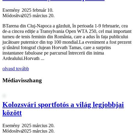
Esemény
2025 február 10.
Módosítva
2025 március 20.
BTarena din Cluj-Napoca a găzduit, în perioada 1-9 februarie, cea
de-a cincea ediție a Transylvania Open WTA 250, cel mai important
turneu de tenis feminin din România, care a adus în fața publicului
jucătoare puternice din top 100 mondial.La eveniment a fost prezent
și tânărul fotograf clujean Horvath Tamas, care a surprins
instantanee fabuloase pe parcursul întrecerii din inima
Ardealului.Horvath ...
olvasd tovább
Médiavisszhang
Kolozsvári sportfotós a világ legjobbjai
között
Esemény
2025 március 20.
Módosítva
2025 március 20.