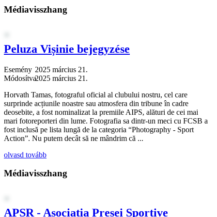
Médiavisszhang
Peluza Vișinie bejegyzése
Esemény
2025 március 21.
Módosítva
2025 március 21.
Horvath Tamas, fotograful oficial al clubului nostru, cel care
surprinde acțiunile noastre sau atmosfera din tribune în cadre
deosebite, a fost nominalizat la premiile AIPS, alături de cei mai
mari fotoreporteri din lume. Fotografia sa dintr-un meci cu FCSB a
fost inclusă pe lista lungă de la categoria “Photography - Sport
Action”. Nu putem decât să ne mândrim că ...
olvasd tovább
Médiavisszhang
APSR - Asociația Presei Sportive