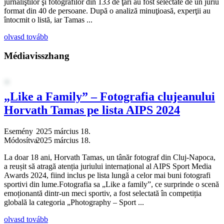
jurnaliştilor şi fotografilor din 133 de ţări au fost selectate de un juriu
format din 40 de persoane. După o analiză minuţioasă, experţii au
întocmit o listă, iar Tamas ...
olvasd tovább
Médiavisszhang
„Like a Family” – Fotografia clujeanului
Horvath Tamas pe lista AIPS 2024
Esemény
2025 március 18.
Módosítva
2025 március 18.
La doar 18 ani, Horvath Tamas, un tânăr fotograf din Cluj-Napoca,
a reușit să atragă atenția juriului internațional al AIPS Sport Media
Awards 2024, fiind inclus pe lista lungă a celor mai buni fotografi
sportivi din lume.Fotografia sa „Like a family”, ce surprinde o scenă
emoționantă dintr-un meci sportiv, a fost selectată în competiția
globală la categoria „Photography – Sport ...
olvasd tovább