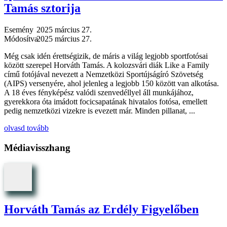
Tamás sztorija
Esemény
2025 március 27.
Módosítva
2025 március 27.
Még csak idén érettségizik, de máris a világ legjobb sportfotósai
között szerepel Horváth Tamás. A kolozsvári diák Like a Family
című fotójával nevezett a Nemzetközi Sportújságíró Szövetség
(AIPS) versenyére, ahol jelenleg a legjobb 150 között van alkotása.
A 18 éves fényképész valódi szenvedéllyel áll munkájához,
gyerekkora óta imádott focicsapatának hivatalos fotósa, emellett
pedig nemzetközi vizekre is evezett már. Minden pillanat, ...
olvasd tovább
Médiavisszhang
Horváth Tamás az Erdély Figyelőben