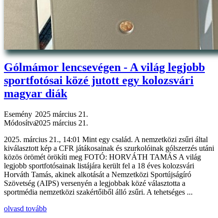
Gólmámor lencsevégen - A világ legjobb
sportfotósai közé jutott egy kolozsvári
magyar diák
Esemény
2025 március 21.
Módosítva
2025 március 21.
2025. március 21., 14:01 Mint egy család. A nemzetközi zsűri által
kiválasztott kép a CFR játákosainak és szurkolóinak gólszerzés utáni
közös örömét örökíti meg FOTÓ: HORVÁTH TAMÁS A világ
legjobb sportfotósainak listájára került fel a 18 éves kolozsvári
Horváth Tamás, akinek alkotását a Nemzetközi Sportújságíró
Szövetség (AIPS) versenyén a legjobbak közé választotta a
sportmédia nemzetközi szakértőiből álló zsűri. A tehetséges ...
olvasd tovább