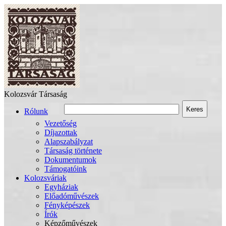
Kolozsvár Társaság
Keres
Rólunk
Vezetőség
Díjazottak
Alapszabályzat
Társaság története
Dokumentumok
Támogatóink
Kolozsváriak
Egyháziak
Előadóművészek
Fényképészek
Írók
Képzőművészek