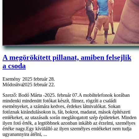
A megörökített pillanat, amiben felsejlik
a csoda
Esemény
2025 február 28.
Módosítva
2025 február 22.
Szerző: Bodó Márta -2025. február 07.A mobiltelefonok korában
mindenki mindenütt fotókat készít, filmez, rögzíti a családi
eseményeket, a számára kedves, érdekes látnivalókat. Sokan
fotóznak kirándulásokon is, fát, bokrot, madarat, mások építészeti
emlékeket, az utazásaik során meglátogatott szép épületeket. Minden
ilyen fotó érték, a legtöbbnek azonban inkább az érzelmi, személyes
értéke nagy.Egy kívülálló az ilyen személyes emlékeket nem tudja
ugyanannyira átélni, ...