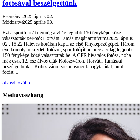
fotósával beszélgettünk
Esemény
2025 április 02.
Módosítva
2025 április 03.
Ezt a sportfotóját nemrég a világ legjobb 150 fényképe közé
választották beFotó: Horváth Tamás magánarchívuma2025. április
02., 15:22 Hatéves korában kapta az első fényképezőgépét. Három
éve komolyan kezdett fotózni, sportfotóját nemrég a világ legjobb
150 fényképe közé választották be. A CFR hivatalos fotósa, noha
még csak 12. osztályos diák Kolozsváron. Horváth Tamással
beszélgettünk.– Kolozsváron sokan ismerik nagytatádat, mint
fotóst. ...
olvasd tovább
Médiavisszhang