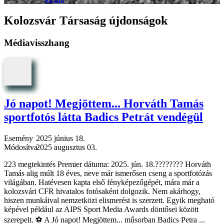
Kolozsvár Társaság újdonságok
Médiavisszhang
Jó napot! Megjöttem... Horváth Tamás
sportfotós látta Badics Petrát vendégül
Esemény
2025 június 18.
Módosítva
2025 augusztus 03.
223 megtekintés Premier dátuma: 2025. jún. 18.????????️ Horváth
Tamás alig múlt 18 éves, neve már ismerősen cseng a sportfotózás
világában. Hatévesen kapta első fényképezőgépét, mára már a
kolozsvári CFR hivatalos fotósaként dolgozik. Nem akárhogy,
hiszen munkáival nemzetközi elismerést is szerzett. Egyik megható
képével például az AIPS Sport Media Awards döntősei között
szerepelt. ⚽ A Jó napot! Megjöttem... műsorban Badics Petra ...