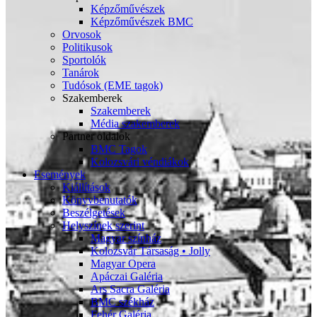
Képzőművészek
Képzőművészek BMC
Orvosok
Politikusok
Sportolók
Tanárok
Tudósok (EME tagok)
Szakemberek
Szakemberek
Média szakemberek
Partner oldalok
BMC Tagok
Kolozsvári véndiákok
Események
Kiállítások
Könyvbenutatók
Beszélgetések
Helyszínek szerint
Magyar színház
Kolozsvár Társaság • Jolly
Magyar Opera
Apáczai Galéria
Ars Sacra Galéria
BMC székház
Fehér Galéria