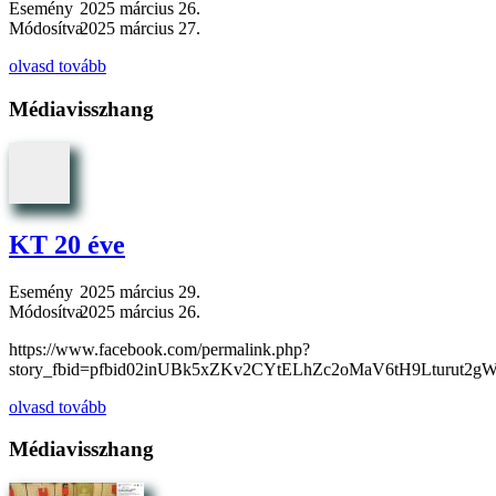
Esemény
2025 március 26.
Módosítva
2025 március 27.
olvasd tovább
Médiavisszhang
KT 20 éve
Esemény
2025 március 29.
Módosítva
2025 március 26.
https://www.facebook.com/permalink.php?
story_fbid=pfbid02inUBk5xZKv2CYtELhZc2oMaV6tH9Lturut2gWhL
olvasd tovább
Médiavisszhang