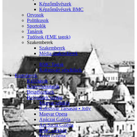
Képzőművészek
Képzőművészek BMC
Orvosok
Politikusok
Sportolók
Tanárok
Tudósok (EME tagok)
Szakemberek
Szakemberek
Média szakemberek
Partner oldalok
BMC Tagok
Kolozsvári véndiákok
Események
Kiállítások
Könyvbenutatók
Beszélgetések
Helyszínek szerint
Magyar színház
Kolozsvár Társaság • Jolly
Magyar Opera
Apáczai Galéria
Ars Sacra Galéria
BMC székház
Fehér Galéria