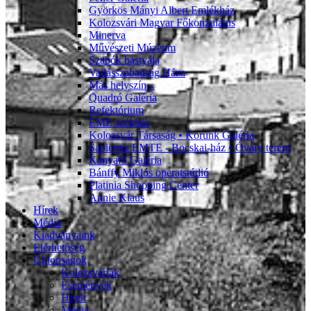
Györkös Mányi Albert Emlékház
Kolozsvári Magyar Főkonzulátus
Minerva
Művészeti Múzeum
Szabók bástyája
Vallásszabadság Háza
Más helyszín...
Quadró Galéria
Refektórium
EME székház
Kolozsvár Társaság • Korunk Galéria
Sapientia EMTE - Bocskai-ház • Óváry terem
Kányafő Galéria
Bánffy Miklós operatstúdió
Platinia Shopping Center
Annie Klaus
Hírek
Média
Kiadványaink
Elérhetőség
Újdonságok
Kolozsváriak
Események
Hírek
Média