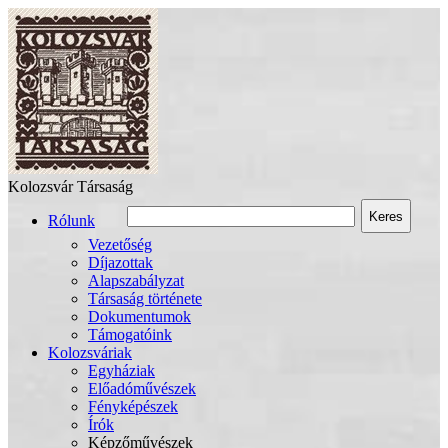
Kolozsvár Társaság
Keres
Rólunk
Vezetőség
Díjazottak
Alapszabályzat
Társaság története
Dokumentumok
Támogatóink
Kolozsváriak
Egyháziak
Előadóművészek
Fényképészek
Írók
Képzőművészek