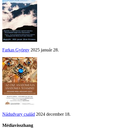
Farkas György
2025 január 28.
Nádudvary család
2024 december 18.
Médiavisszhang