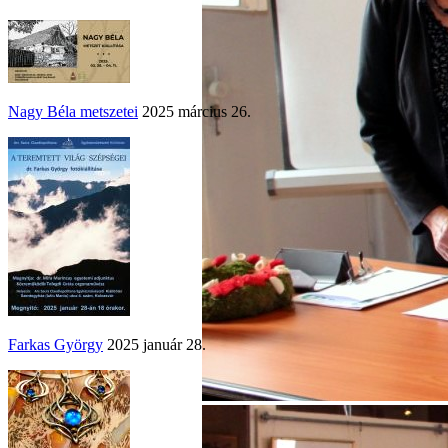
Nagy Béla metszetei
2025 március 26.
Farkas György
2025 január 28.