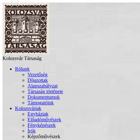
Kolozsvár Társaság
Rólunk
Vezetőség
Díjazottak
Alapszabályzat
Társaság története
Dokumentumok
Támogatóink
Kolozsváriak
Egyháziak
Előadóművészek
Fényképészek
Írók
Képzőművészek