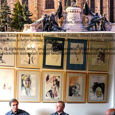
ra kolozsvári értelmiségiek 2002 októberében, melynek eredményeként 
, László Ferenc, Salat Levente, Tibád Zoltán, Tibori Szabó Zoltán, V
aállítása, a helyi fiatalság helyben maradása, a helyi kulturális, társad
új értékeinek helyi, országos és nemzetközi tudatosítása, népszerű
érdekében különböző témájú beszélgetőesteket, fórumokat, kerekasztal