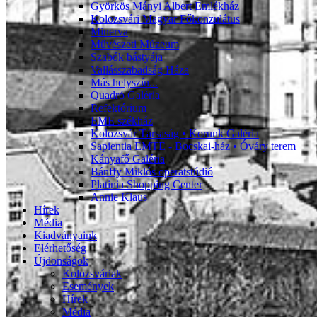
Györkös Mányi Albert Emlékház
Kolozsvári Magyar Főkonzulátus
Minerva
Művészeti Múzeum
Szabók bástyája
Vallásszabadság Háza
Más helyszín...
Quadró Galéria
Refektórium
EME székház
Kolozsvár Társaság • Korunk Galéria
Sapientia EMTE - Bocskai-ház • Óváry terem
Kányafő Galéria
Bánffy Miklós operatstúdió
Platinia Shopping Center
Annie Klaus
Hírek
Média
Kiadványaink
Elérhetőség
Újdonságok
Kolozsváriak
Események
Hírek
Média