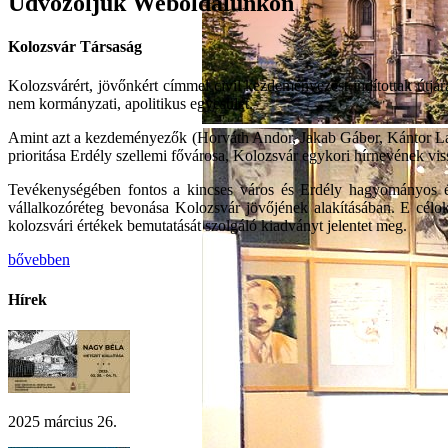
Üdvözöljük Weboldalunkon
Kolozsvár Társaság
Kolozsvárért, jövőnkért címmel civil kezdeményezést indítottak útjá
nem kormányzati, apolitikus egyesület.
Amint azt a kezdeményezők (Horváth Andor, Jakab Gábor, Kántor Lajos
prioritása Erdély szellemi fővárosa, Kolozsvár egykori hírnevének vissz
Tevékenységében fontos a kincses város és Erdély hagyományos és 
vállalkozóréteg bevonása Kolozsvár jövőjének alakításában. E célok 
kolozsvári értékek bemutatását szolgáló kiadványt jelentet meg.
bővebben
Hírek
2025 március 26.