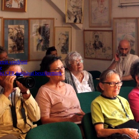
etrát vendégül
me
ári CFR fotósával beszélgettünk