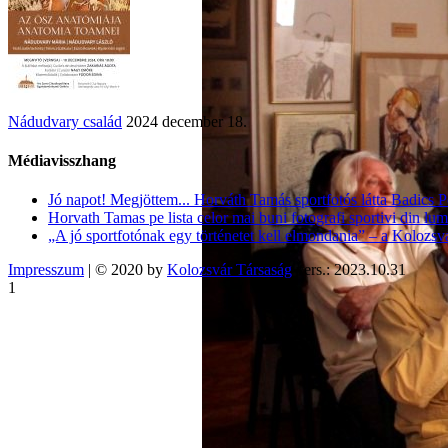
Nádudvary család
2024 december 18.
Médiavisszhang
Jó napot! Megjöttem... Horváth Tamás sportfotós látta Badics P
Horvath Tamas pe lista celor mai buni fotografi sportivi din lu
„A jó sportfotónak egy történetet kell elmondania” – a Kolozsv
Impresszum
| © 2020 by
Kolozsvár Társaság
vers.: 2023.10.31
1