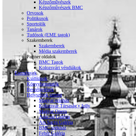
Képzőművészek
Képzőművészek BMC
Orvosok
Politikusok
Sportolók
Tanárok
Tudósok (EME tagok)
Szakemberek
Szakemberek
Média szakemberek
Partner oldalok
BMC Tagok
Kolozsvári véndiákok
Események
Kiállítások
Könyvbenutatók
Beszélgetések
Helyszínek szerint
Magyar színház
Kolozsvár Társaság • Jolly
Magyar Opera
Apáczai Galéria
Ars Sacra Galéria
BMC székház
Fehér Galéria