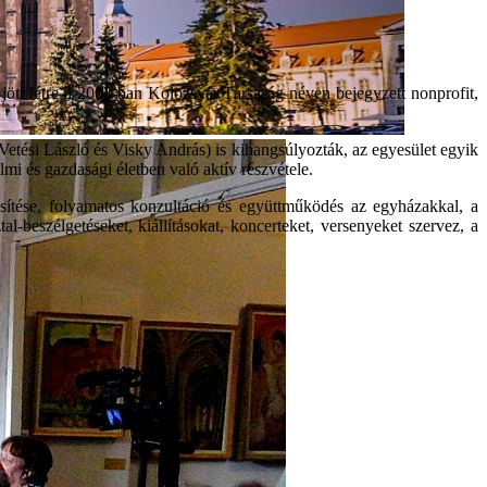
jött létre a 2003-ban Kolozsvár Társaság néven bejegyzett nonprofit,
etési László és Visky András) is kihangsúlyozták, az egyesület egyik
almi és gazdasági életben való aktív részvétele.
sítése, folyamatos konzultáció és együttműködés az egyházakkal, a
-beszélgetéseket, kiállításokat, koncerteket, versenyeket szervez, a