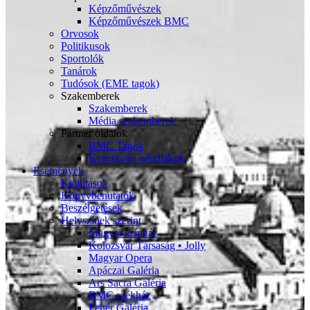
Képzőművészek
Képzőművészek BMC
Orvosok
Politikusok
Sportolók
Tanárok
Tudósok (EME tagok)
Szakemberek
Szakemberek
Média szakemberek
Partner oldalok
BMC Tagok
Kolozsvári véndiákok
Események
Kiállítások
Könyvbenutatók
Beszélgetések
Helyszínek szerint
Magyar színház
Kolozsvár Társaság • Jolly
Magyar Opera
Apáczai Galéria
Ars Sacra Galéria
BMC székház
Fehér Galéria