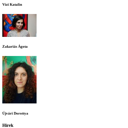
Vízi Katalin
Zakariás Ágota
Újvári Dorottya
Hírek