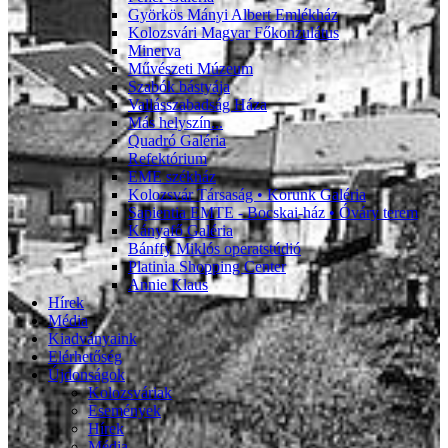
Györkös Mányi Albert Emlékház
Kolozsvári Magyar Főkonzulátus
Minerva
Művészeti Múzeum
Szabók bástyája
Vallásszabadság Háza
Más helyszín...
Quadró Galéria
Refektórium
EME székház
Kolozsvár Társaság • Korunk Galéria
Sapientia EMTE - Bocskai-ház • Óváry terem
Kányafő Galéria
Bánffy Miklós operatstúdió
Platinia Shopping Center
Annie Klaus
Hírek
Média
Kiadványaink
Elérhetőség
Újdonságok
Kolozsváriak
Események
Hírek
Média