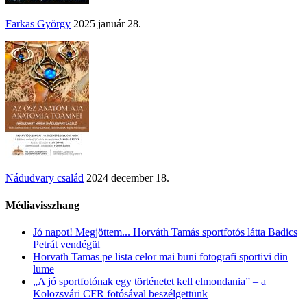
Farkas György
2025 január 28.
Nádudvary család
2024 december 18.
Médiavisszhang
Jó napot! Megjöttem... Horváth Tamás sportfotós látta Badics
Petrát vendégül
Horvath Tamas pe lista celor mai buni fotografi sportivi din
lume
„A jó sportfotónak egy történetet kell elmondania” – a
Kolozsvári CFR fotósával beszélgettünk