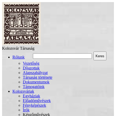
Kolozsvár Társaság
Keres
Rólunk
Vezetőség
Díjazottak
Alapszabályzat
Társaság története
Dokumentumok
Támogatóink
Kolozsváriak
Egyháziak
Előadóművészek
Fényképészek
Írók
Képzőművészek