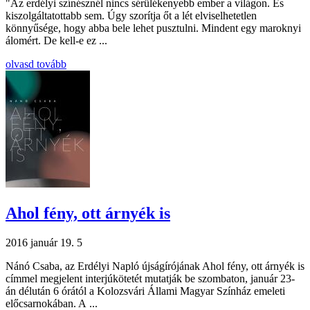
"Az erdélyi színésznél nincs sérülékenyebb ember a világon. És
kiszolgáltatottabb sem. Úgy szorítja őt a lét elviselhetetlen
könnyűsége, hogy abba bele lehet pusztulni. Mindent egy maroknyi
álomért. De kell-e ez ...
olvasd tovább
Ahol fény, ott árnyék is
2016 január 19.
5
Nánó Csaba, az Erdélyi Napló újságírójának Ahol fény, ott árnyék is
címmel megjelent interjúkötetét mutatják be szombaton, január 23-
án délután 6 órától a Kolozsvári Állami Magyar Színház emeleti
előcsarnokában. A ...