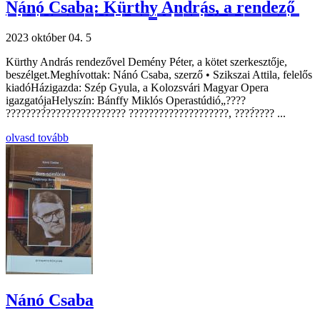
N̳á̳n̳ó̳ ̳C̳s̳a̳b̳a̳:̳ ̳K̳ü̳r̳t̳h̳y̳ ̳A̳n̳d̳r̳á̳s̳,̳ ̳a̳ ̳r̳e̳n̳d̳e̳z̳ő̳
2023 október 04.
5
Kürthy András rendezővel Demény Péter, a kötet szerkesztője,
beszélget.Meghívottak: Nánó Csaba, szerző • Szikszai Attila, felelős
kiadóHázigazda: Szép Gyula, a Kolozsvári Magyar Opera
igazgatójaHelyszín: Bánffy Miklós Operastúdió„????
????????́???????????????? ????????????????????, ????́???? ...
olvasd tovább
Nánó Csaba