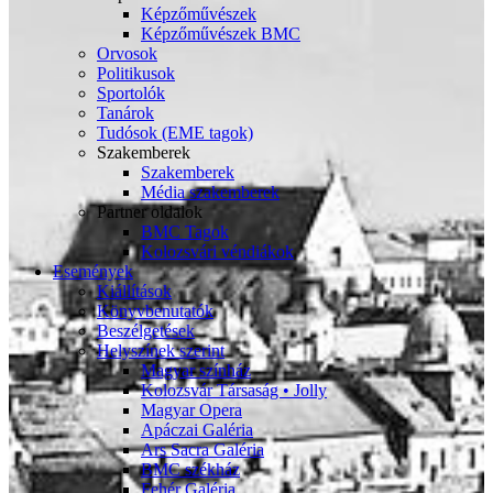
Képzőművészek
Képzőművészek BMC
Orvosok
Politikusok
Sportolók
Tanárok
Tudósok (EME tagok)
Szakemberek
Szakemberek
Média szakemberek
Partner oldalok
BMC Tagok
Kolozsvári véndiákok
Események
Kiállítások
Könyvbenutatók
Beszélgetések
Helyszínek szerint
Magyar színház
Kolozsvár Társaság • Jolly
Magyar Opera
Apáczai Galéria
Ars Sacra Galéria
BMC székház
Fehér Galéria