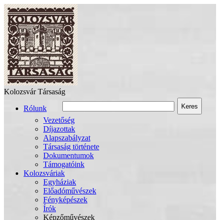
Kolozsvár Társaság
Keres
Rólunk
Vezetőség
Díjazottak
Alapszabályzat
Társaság története
Dokumentumok
Támogatóink
Kolozsváriak
Egyháziak
Előadóművészek
Fényképészek
Írók
Képzőművészek