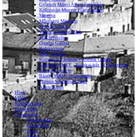
Györkös Mányi Albert Emlékház
Kolozsvári Magyar Főkonzulátus
Minerva
Művészeti Múzeum
Szabók bástyája
Vallásszabadság Háza
Más helyszín...
Quadró Galéria
Refektórium
EME székház
Kolozsvár Társaság • Korunk Galéria
Sapientia EMTE - Bocskai-ház • Óváry terem
Kányafő Galéria
Bánffy Miklós operatstúdió
Platinia Shopping Center
Annie Klaus
Hírek
Média
Kiadványaink
Elérhetőség
Újdonságok
Kolozsváriak
Események
Hírek
Média