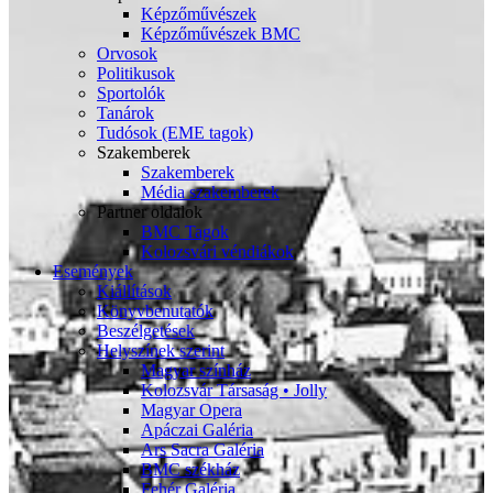
Képzőművészek
Képzőművészek BMC
Orvosok
Politikusok
Sportolók
Tanárok
Tudósok (EME tagok)
Szakemberek
Szakemberek
Média szakemberek
Partner oldalok
BMC Tagok
Kolozsvári véndiákok
Események
Kiállítások
Könyvbenutatók
Beszélgetések
Helyszínek szerint
Magyar színház
Kolozsvár Társaság • Jolly
Magyar Opera
Apáczai Galéria
Ars Sacra Galéria
BMC székház
Fehér Galéria