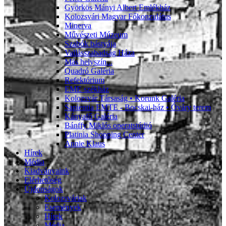
Györkös Mányi Albert Emlékház
Kolozsvári Magyar Főkonzulátus
Minerva
Művészeti Múzeum
Szabók bástyája
Vallásszabadság Háza
Más helyszín...
Quadró Galéria
Refektórium
EME székház
Kolozsvár Társaság • Korunk Galéria
Sapientia EMTE - Bocskai-ház • Óváry terem
Kányafő Galéria
Bánffy Miklós operatstúdió
Platinia Shopping Center
Annie Klaus
Hírek
Média
Kiadványaink
Elérhetőség
Újdonságok
Kolozsváriak
Események
Hírek
Média