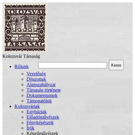
Kolozsvár Társaság
Keres
Rólunk
Vezetőség
Díjazottak
Alapszabályzat
Társaság története
Dokumentumok
Támogatóink
Kolozsváriak
Egyháziak
Előadóművészek
Fényképészek
Írók
Képzőművészek