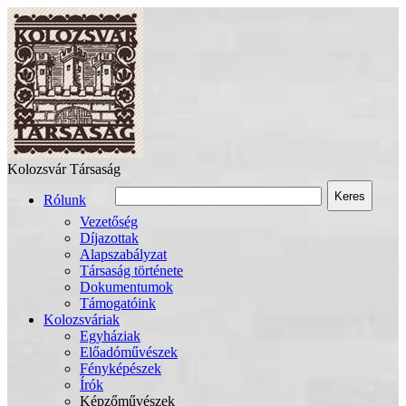
Kolozsvár Társaság
Keres
Rólunk
Vezetőség
Díjazottak
Alapszabályzat
Társaság története
Dokumentumok
Támogatóink
Kolozsváriak
Egyháziak
Előadóművészek
Fényképészek
Írók
Képzőművészek