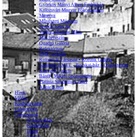
Györkös Mányi Albert Emlékház
Kolozsvári Magyar Főkonzulátus
Minerva
Művészeti Múzeum
Szabók bástyája
Vallásszabadság Háza
Más helyszín...
Quadró Galéria
Refektórium
EME székház
Kolozsvár Társaság • Korunk Galéria
Sapientia EMTE - Bocskai-ház • Óváry terem
Kányafő Galéria
Bánffy Miklós operatstúdió
Platinia Shopping Center
Annie Klaus
Hírek
Média
Kiadványaink
Elérhetőség
Újdonságok
Kolozsváriak
Események
Hírek
Média