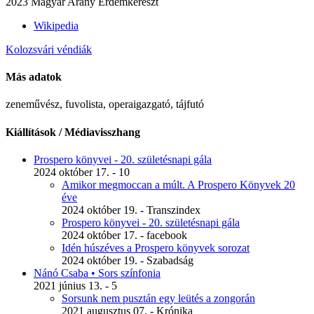
2023 Magyar Arany Érdemkereszt
Wikipedia
Kolozsvári véndiák
Más adatok
zeneművész, fuvolista, operaigazgató, tájfutó
Kiállítások / Médiavisszhang
Prospero könyvei - 20. születésnapi gála
2024 október 17. - 10
Amikor megmoccan a múlt. A Prospero Könyvek 20
éve
2024 október 19. - Transzindex
Prospero könyvei - 20. születésnapi gála
2024 október 17. - facebook
Idén húszéves a Prospero könyvek sorozat
2024 október 19. - Szabadság
Nánó Csaba • Sors színfonia
2021 június 13. - 5
Sorsunk nem pusztán egy leütés a zongorán
2021 augusztus 07. - Krónika