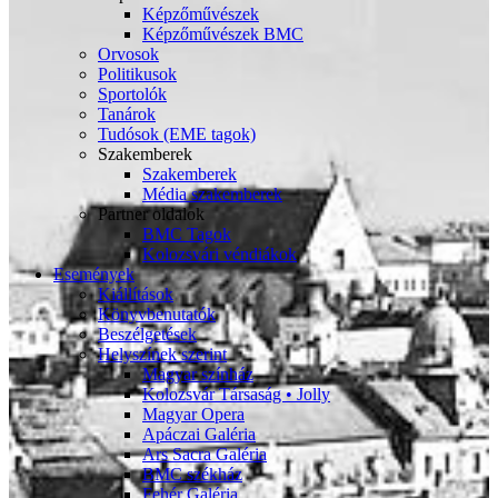
Képzőművészek
Képzőművészek BMC
Orvosok
Politikusok
Sportolók
Tanárok
Tudósok (EME tagok)
Szakemberek
Szakemberek
Média szakemberek
Partner oldalok
BMC Tagok
Kolozsvári véndiákok
Események
Kiállítások
Könyvbenutatók
Beszélgetések
Helyszínek szerint
Magyar színház
Kolozsvár Társaság • Jolly
Magyar Opera
Apáczai Galéria
Ars Sacra Galéria
BMC székház
Fehér Galéria