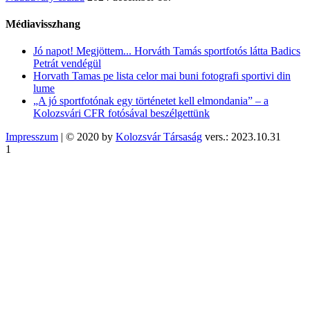
Médiavisszhang
Jó napot! Megjöttem... Horváth Tamás sportfotós látta Badics
Petrát vendégül
Horvath Tamas pe lista celor mai buni fotografi sportivi din
lume
„A jó sportfotónak egy történetet kell elmondania” – a
Kolozsvári CFR fotósával beszélgettünk
Impresszum
| © 2020 by
Kolozsvár Társaság
vers.: 2023.10.31
1