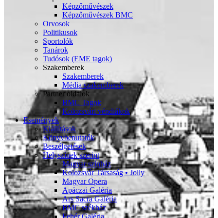
Képzőművészek
Képzőművészek BMC
Orvosok
Politikusok
Sportolók
Tanárok
Tudósok (EME tagok)
Szakemberek
Szakemberek
Média szakemberek
Partner oldalok
BMC Tagok
Kolozsvári véndiákok
Események
Kiállítások
Könyvbenutatók
Beszélgetések
Helyszínek szerint
Magyar színház
Kolozsvár Társaság • Jolly
Magyar Opera
Apáczai Galéria
Ars Sacra Galéria
BMC székház
Fehér Galéria