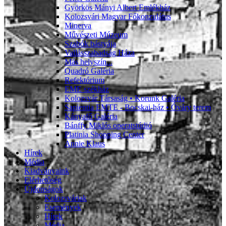
Györkös Mányi Albert Emlékház
Kolozsvári Magyar Főkonzulátus
Minerva
Művészeti Múzeum
Szabók bástyája
Vallásszabadság Háza
Más helyszín...
Quadró Galéria
Refektórium
EME székház
Kolozsvár Társaság • Korunk Galéria
Sapientia EMTE - Bocskai-ház • Óváry terem
Kányafő Galéria
Bánffy Miklós operatstúdió
Platinia Shopping Center
Annie Klaus
Hírek
Média
Kiadványaink
Elérhetőség
Újdonságok
Kolozsváriak
Események
Hírek
Média