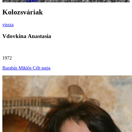
Kolozsváriak
vissza
Vdovkina Anastasia
1972
Barabás Miklós Céh tagja