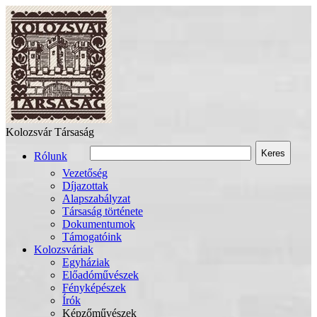
Kolozsvár Társaság
Keres
Rólunk
Vezetőség
Díjazottak
Alapszabályzat
Társaság története
Dokumentumok
Támogatóink
Kolozsváriak
Egyháziak
Előadóművészek
Fényképészek
Írók
Képzőművészek