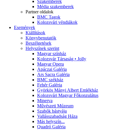
Szakemberek
Média szakemberek
Partner oldalok
BMC Tagok
Kolozsvári véndiákok
Események
Kiállítások
Könyvbenutatók
Beszélgetések
Helyszínek szerint
Magyar színház
Kolozsvár Társaság • Jolly
Magyar Opera
Apáczai Galéria
Ars Sacra Galéria
BMC székház
Fehér Galéria
Györkös Mányi Albert Emlékház
Kolozsvári Magyar Főkonzulátus
Minerva
Művészeti Múzeum
Szabók bástyája
Vallásszabadság Háza
Más helyszín...
Quadró Galéria