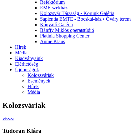
Refektórium
EME székház
Kolozsvár Társaság • Korunk Galéria
Sapientia EMTE - Bocskai-ház • Óváry terem
Kányafő Galéria
Bánffy Miklós operatstúdió
Platinia Shopping Center
Annie Klaus
Hírek
Média
Kiadványaink
Elérhetőség
Újdonságok
Kolozsváriak
Események
Hírek
Média
Kolozsváriak
vissza
Tudoran Klára