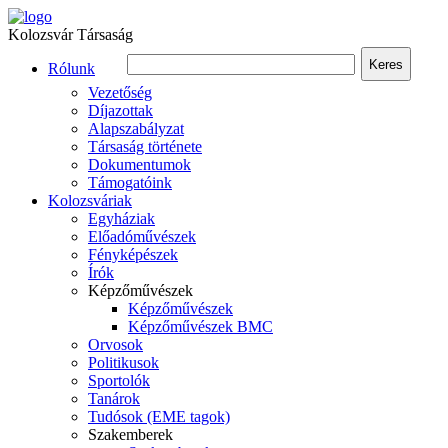
Kolozsvár Társaság
Keres
Rólunk
Vezetőség
Díjazottak
Alapszabályzat
Társaság története
Dokumentumok
Támogatóink
Kolozsváriak
Egyháziak
Előadóművészek
Fényképészek
Írók
Képzőművészek
Képzőművészek
Képzőművészek BMC
Orvosok
Politikusok
Sportolók
Tanárok
Tudósok (EME tagok)
Szakemberek