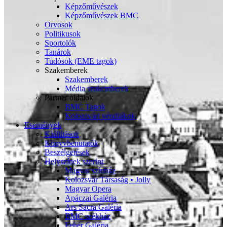
Képzőművészek
Képzőművészek BMC
Orvosok
Politikusok
Sportolók
Tanárok
Tudósok (EME tagok)
Szakemberek
Szakemberek
Média szakemberek
Partner oldalok
BMC Tagok
Kolozsvári véndiákok
Események
Kiállítások
Könyvbenutatók
Beszélgetések
Helyszínek szerint
Magyar színház
Kolozsvár Társaság • Jolly
Magyar Opera
Apáczai Galéria
Ars Sacra Galéria
BMC székház
Fehér Galéria