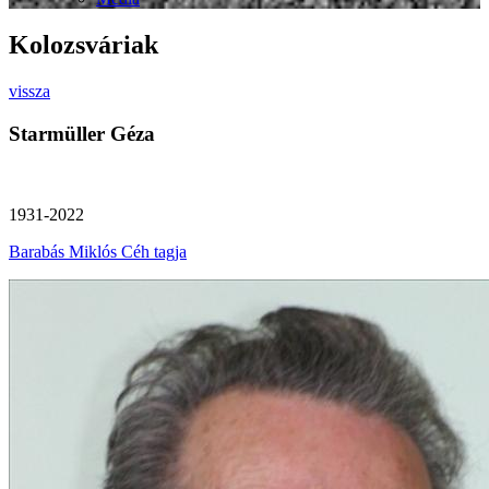
Kolozsváriak
vissza
Starmüller Géza
1931-2022
Barabás Miklós Céh tagja