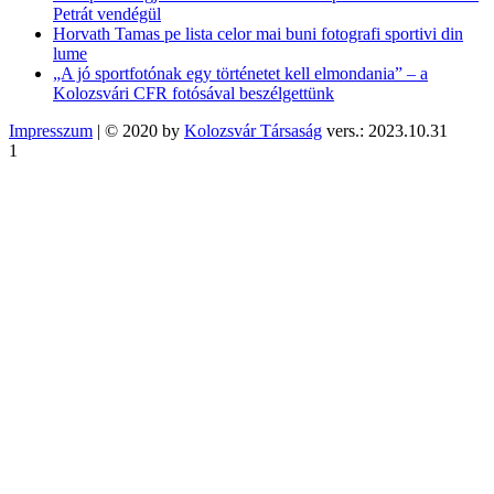
Petrát vendégül
Horvath Tamas pe lista celor mai buni fotografi sportivi din
lume
„A jó sportfotónak egy történetet kell elmondania” – a
Kolozsvári CFR fotósával beszélgettünk
Impresszum
| © 2020 by
Kolozsvár Társaság
vers.: 2023.10.31
1