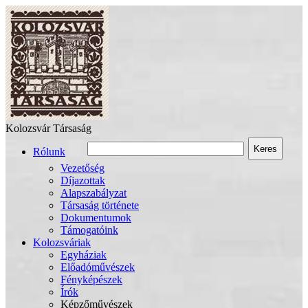
Kolozsvár Társaság
Keres
Rólunk
Vezetőség
Díjazottak
Alapszabályzat
Társaság története
Dokumentumok
Támogatóink
Kolozsváriak
Egyháziak
Előadóművészek
Fényképészek
Írók
Képzőművészek