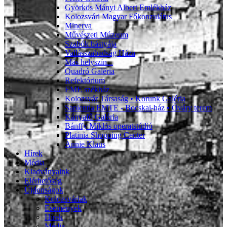
Györkös Mányi Albert Emlékház
Kolozsvári Magyar Főkonzulátus
Minerva
Művészeti Múzeum
Szabók bástyája
Vallásszabadság Háza
Más helyszín...
Quadró Galéria
Refektórium
EME székház
Kolozsvár Társaság • Korunk Galéria
Sapientia EMTE - Bocskai-ház • Óváry terem
Kányafő Galéria
Bánffy Miklós operatstúdió
Platinia Shopping Center
Annie Klaus
Hírek
Média
Kiadványaink
Elérhetőség
Újdonságok
Kolozsváriak
Események
Hírek
Média