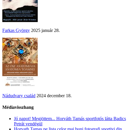
Farkas György
2025 január 28.
Nádudvary család
2024 december 18.
Médiavisszhang
Jó napot! Megjöttem... Horváth Tamás sportfotós látta Badics
Petrát vendégül
Horvath Tamas pe lista celor mai buni fotografi sportivi din