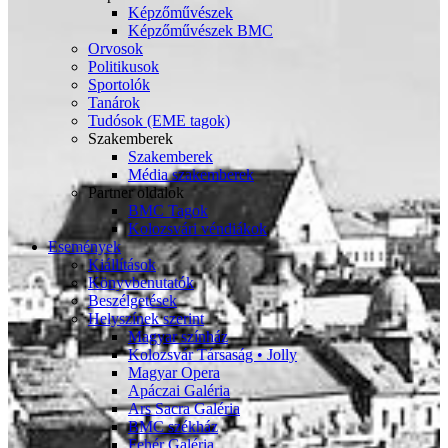
Képzőművészek
Képzőművészek BMC
Orvosok
Politikusok
Sportolók
Tanárok
Tudósok (EME tagok)
Szakemberek
Szakemberek
Média szakemberek
Partner oldalok
BMC Tagok
Kolozsvári véndiákok
Események
Kiállítások
Könyvbenutatók
Beszélgetések
Helyszínek szerint
Magyar színház
Kolozsvár Társaság • Jolly
Magyar Opera
Apáczai Galéria
Ars Sacra Galéria
BMC székház
Fehér Galéria