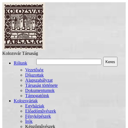
Kolozsvár Társaság
Keres
Rólunk
Vezetőség
Díjazottak
Alapszabályzat
Társaság története
Dokumentumok
Támogatóink
Kolozsváriak
Egyháziak
Előadóművészek
Fényképészek
Írók
Képzőművészek