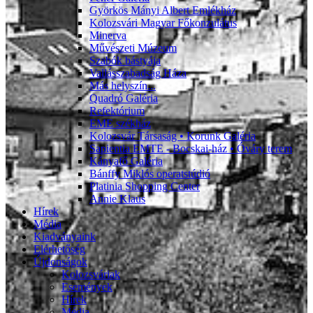
Györkös Mányi Albert Emlékház
Kolozsvári Magyar Főkonzulátus
Minerva
Művészeti Múzeum
Szabók bástyája
Vallásszabadság Háza
Más helyszín...
Quadró Galéria
Refektórium
EME székház
Kolozsvár Társaság • Korunk Galéria
Sapientia EMTE - Bocskai-ház • Óváry terem
Kányafő Galéria
Bánffy Miklós operatstúdió
Platinia Shopping Center
Annie Klaus
Hírek
Média
Kiadványaink
Elérhetőség
Újdonságok
Kolozsváriak
Események
Hírek
Média