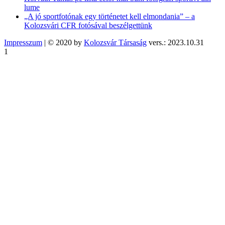
lume
„A jó sportfotónak egy történetet kell elmondania” – a
Kolozsvári CFR fotósával beszélgettünk
Impresszum
| © 2020 by
Kolozsvár Társaság
vers.: 2023.10.31
1