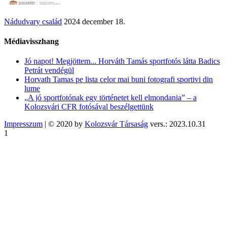
Nádudvary család
2024 december 18.
Médiavisszhang
Jó napot! Megjöttem... Horváth Tamás sportfotós látta Badics
Petrát vendégül
Horvath Tamas pe lista celor mai buni fotografi sportivi din
lume
„A jó sportfotónak egy történetet kell elmondania” – a
Kolozsvári CFR fotósával beszélgettünk
Impresszum
| © 2020 by
Kolozsvár Társaság
vers.: 2023.10.31
1