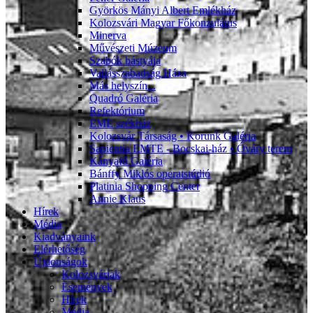
Györkös Mányi Albert Emlékház
Kolozsvári Magyar Főkonzulátus
Minerva
Művészeti Múzeum
Szabók bástyája
Vallásszabadság Háza
Más helyszín...
Quadró Galéria
Refektórium
EME székház
Kolozsvár Társaság • Korunk Galéria
Sapientia EMTE - Bocskai-ház • Óváry terem
Kányafő Galéria
Bánffy Miklós operatstúdió
Platinia Shopping Center
Annie Klaus
Hírek
Média
Kiadványaink
Elérhetőség
Újdonságok
Kolozsváriak
Események
Hírek
Média