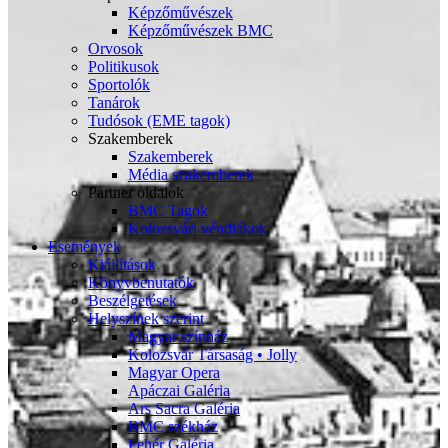
Képzőművészek
Képzőművészek BMC
Orvosok
Politikusok
Sportolók
Tanárok
Tudósok (EME tagok)
Szakemberek
Szakemberek
Média szakemberek
Partner oldalok
BMC Tagok
Kolozsvári véndiákok
Események
Kiállítások
Könyvbenutatók
Beszélgetések
Helyszínek szerint
Magyar színház
Kolozsvár Társaság • Jolly
Magyar Opera
Apáczai Galéria
Ars Sacra Galéria
BMC székház
Fehér Galéria