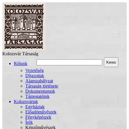
Kolozsvár Társaság
Keres
Rólunk
Vezetőség
Díjazottak
Alapszabályzat
Társaság története
Dokumentumok
Támogatóink
Kolozsváriak
Egyháziak
Előadóművészek
Fényképészek
Írók
Képzőművészek