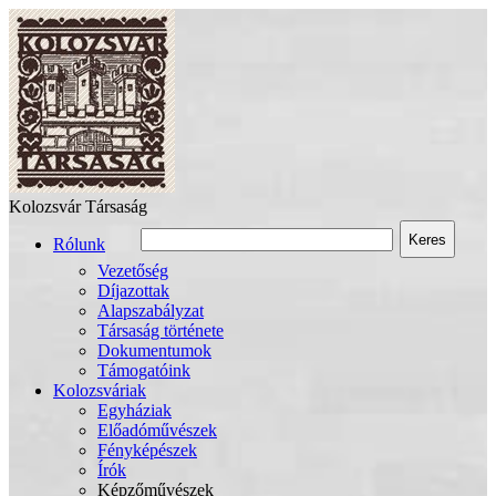
Kolozsvár Társaság
Keres
Rólunk
Vezetőség
Díjazottak
Alapszabályzat
Társaság története
Dokumentumok
Támogatóink
Kolozsváriak
Egyháziak
Előadóművészek
Fényképészek
Írók
Képzőművészek