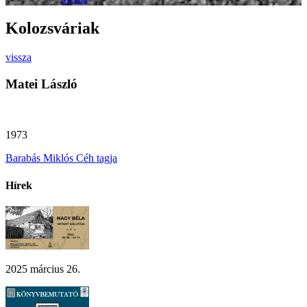
Kolozsváriak
vissza
Matei László
1973
Barabás Miklós Céh tagja
Hírek
2025 március 26.