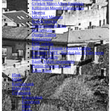
Györkös Mányi Albert Emlékház
Kolozsvári Magyar Főkonzulátus
Minerva
Művészeti Múzeum
Szabók bástyája
Vallásszabadság Háza
Más helyszín...
Quadró Galéria
Refektórium
EME székház
Kolozsvár Társaság • Korunk Galéria
Sapientia EMTE - Bocskai-ház • Óváry terem
Kányafő Galéria
Bánffy Miklós operatstúdió
Platinia Shopping Center
Annie Klaus
Hírek
Média
Kiadványaink
Elérhetőség
Újdonságok
Kolozsváriak
Események
Hírek
Média