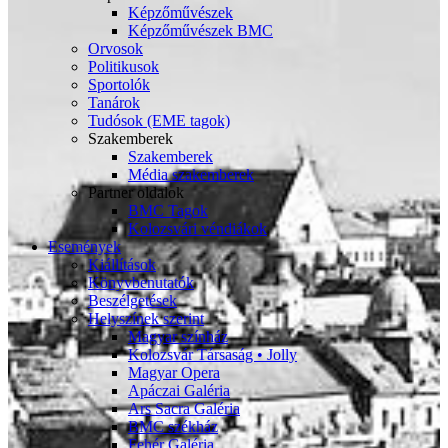
Képzőművészek
Képzőművészek BMC
Orvosok
Politikusok
Sportolók
Tanárok
Tudósok (EME tagok)
Szakemberek
Szakemberek
Média szakemberek
Partner oldalok
BMC Tagok
Kolozsvári véndiákok
Események
Kiállítások
Könyvbenutatók
Beszélgetések
Helyszínek szerint
Magyar színház
Kolozsvár Társaság • Jolly
Magyar Opera
Apáczai Galéria
Ars Sacra Galéria
BMC székház
Fehér Galéria