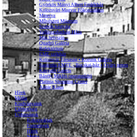
Györkös Mányi Albert Emlékház
Kolozsvári Magyar Főkonzulátus
Minerva
Művészeti Múzeum
Szabók bástyája
Vallásszabadság Háza
Más helyszín...
Quadró Galéria
Refektórium
EME székház
Kolozsvár Társaság • Korunk Galéria
Sapientia EMTE - Bocskai-ház • Óváry terem
Kányafő Galéria
Bánffy Miklós operatstúdió
Platinia Shopping Center
Annie Klaus
Hírek
Média
Kiadványaink
Elérhetőség
Újdonságok
Kolozsváriak
Események
Hírek
Média