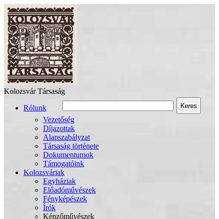
Kolozsvár Társaság
Keres
Rólunk
Vezetőség
Díjazottak
Alapszabályzat
Társaság története
Dokumentumok
Támogatóink
Kolozsváriak
Egyháziak
Előadóművészek
Fényképészek
Írók
Képzőművészek