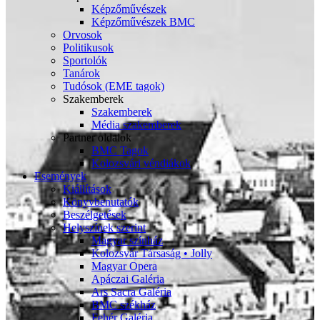
Képzőművészek
Képzőművészek BMC
Orvosok
Politikusok
Sportolók
Tanárok
Tudósok (EME tagok)
Szakemberek
Szakemberek
Média szakemberek
Partner oldalok
BMC Tagok
Kolozsvári véndiákok
Események
Kiállítások
Könyvbenutatók
Beszélgetések
Helyszínek szerint
Magyar színház
Kolozsvár Társaság • Jolly
Magyar Opera
Apáczai Galéria
Ars Sacra Galéria
BMC székház
Fehér Galéria