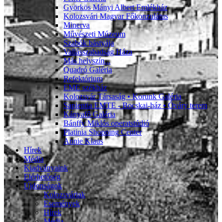
Györkös Mányi Albert Emlékház
Kolozsvári Magyar Főkonzulátus
Minerva
Művészeti Múzeum
Szabók bástyája
Vallásszabadság Háza
Más helyszín...
Quadró Galéria
Refektórium
EME székház
Kolozsvár Társaság • Korunk Galéria
Sapientia EMTE - Bocskai-ház • Óváry terem
Kányafő Galéria
Bánffy Miklós operatstúdió
Platinia Shopping Center
Annie Klaus
Hírek
Média
Kiadványaink
Elérhetőség
Újdonságok
Kolozsváriak
Események
Hírek
Média