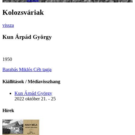
Kolozsváriak
vissza
Kun Árpád György
1950
Barabás Miklós Céh tagja
Kiállítások / Médiavisszhang
Kun Árpád György
2022 október 21. - 25
Hírek