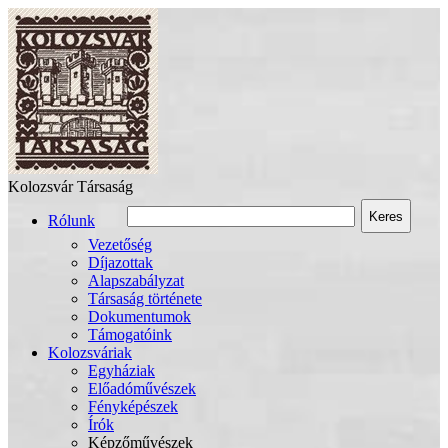
Kolozsvár Társaság
Keres
Rólunk
Vezetőség
Díjazottak
Alapszabályzat
Társaság története
Dokumentumok
Támogatóink
Kolozsváriak
Egyháziak
Előadóművészek
Fényképészek
Írók
Képzőművészek