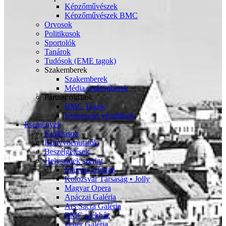
Képzőművészek
Képzőművészek BMC
Orvosok
Politikusok
Sportolók
Tanárok
Tudósok (EME tagok)
Szakemberek
Szakemberek
Média szakemberek
Partner oldalok
BMC Tagok
Kolozsvári véndiákok
Események
Kiállítások
Könyvbenutatók
Beszélgetések
Helyszínek szerint
Magyar színház
Kolozsvár Társaság • Jolly
Magyar Opera
Apáczai Galéria
Ars Sacra Galéria
BMC székház
Fehér Galéria