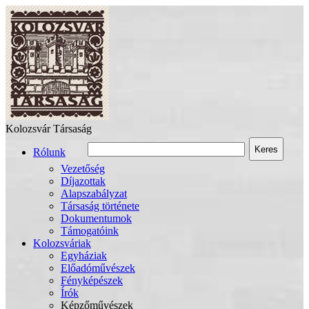
Kolozsvár Társaság
Keres
Rólunk
Vezetőség
Díjazottak
Alapszabályzat
Társaság története
Dokumentumok
Támogatóink
Kolozsváriak
Egyháziak
Előadóművészek
Fényképészek
Írók
Képzőművészek