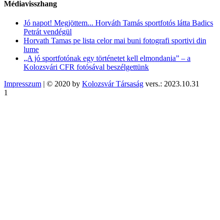
Médiavisszhang
Jó napot! Megjöttem... Horváth Tamás sportfotós látta Badics
Petrát vendégül
Horvath Tamas pe lista celor mai buni fotografi sportivi din
lume
„A jó sportfotónak egy történetet kell elmondania” – a
Kolozsvári CFR fotósával beszélgettünk
Impresszum
| © 2020 by
Kolozsvár Társaság
vers.: 2023.10.31
1