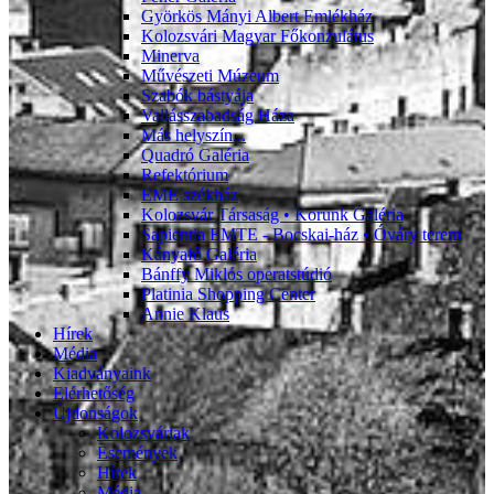
Györkös Mányi Albert Emlékház
Kolozsvári Magyar Főkonzulátus
Minerva
Művészeti Múzeum
Szabók bástyája
Vallásszabadság Háza
Más helyszín...
Quadró Galéria
Refektórium
EME székház
Kolozsvár Társaság • Korunk Galéria
Sapientia EMTE - Bocskai-ház • Óváry terem
Kányafő Galéria
Bánffy Miklós operatstúdió
Platinia Shopping Center
Annie Klaus
Hírek
Média
Kiadványaink
Elérhetőség
Újdonságok
Kolozsváriak
Események
Hírek
Média