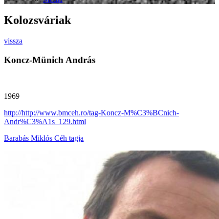
Kolozsváriak
vissza
Koncz-Münich András
1969
http://http://www.bmceh.ro/tag-Koncz-M%C3%BCnich-
Andr%C3%A1s_129.html
Barabás Miklós Céh tagja