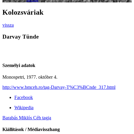
Kolozsváriak
vissza
Darvay Tünde
Személyi adatok
Monospetri, 1977. október 4.
http://www.bmceh.ro/tag-Darvay-T%C3%BCnde_317.html
Facebook
Wikipedia
Barabás Miklós Céh tagja
Kiállítások / Médiavisszhang