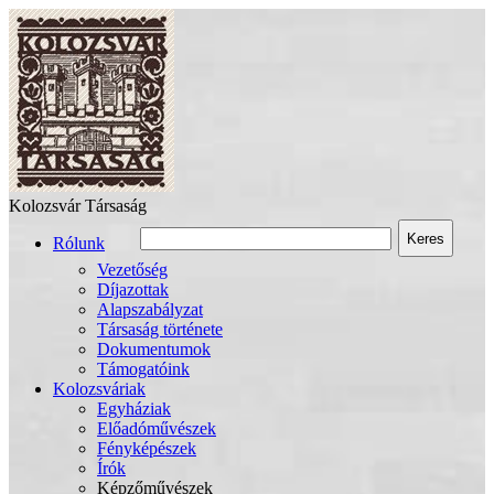
Kolozsvár Társaság
Keres
Rólunk
Vezetőség
Díjazottak
Alapszabályzat
Társaság története
Dokumentumok
Támogatóink
Kolozsváriak
Egyháziak
Előadóművészek
Fényképészek
Írók
Képzőművészek