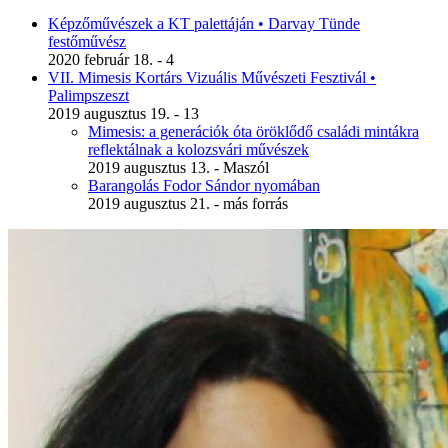
Képzőművészek a KT palettáján • Darvay Tünde
festőművész
2020 február 18. - 4
VII. Mimesis Kortárs Vizuális Művészeti Fesztivál •
Palimpszeszt
2019 augusztus 19. - 13
Mimesis: a generációk óta öröklődő családi mintákra
reflektálnak a kolozsvári művészek
2019 augusztus 13. - Maszól
Barangolás Fodor Sándor nyomában
2019 augusztus 21. - más forrás