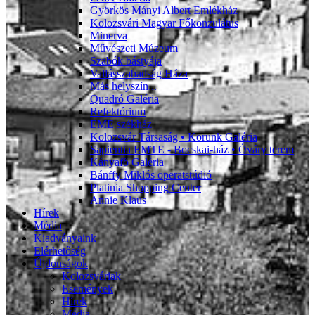
Györkös Mányi Albert Emlékház
Kolozsvári Magyar Főkonzulátus
Minerva
Művészeti Múzeum
Szabók bástyája
Vallásszabadság Háza
Más helyszín...
Quadró Galéria
Refektórium
EME székház
Kolozsvár Társaság • Korunk Galéria
Sapientia EMTE - Bocskai-ház • Óváry terem
Kányafő Galéria
Bánffy Miklós operatstúdió
Platinia Shopping Center
Annie Klaus
Hírek
Média
Kiadványaink
Elérhetőség
Újdonságok
Kolozsváriak
Események
Hírek
Média