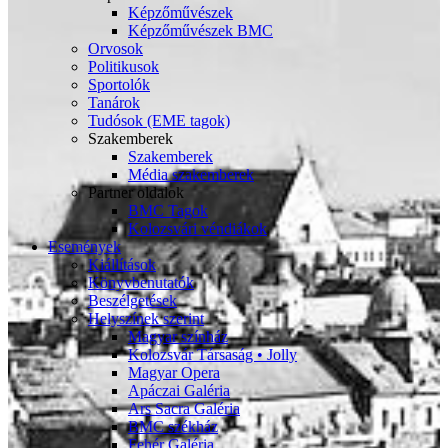
Képzőművészek
Képzőművészek BMC
Orvosok
Politikusok
Sportolók
Tanárok
Tudósok (EME tagok)
Szakemberek
Szakemberek
Média szakemberek
Partner oldalok
BMC Tagok
Kolozsvári véndiákok
Események
Kiállítások
Könyvbenutatók
Beszélgetések
Helyszínek szerint
Magyar színház
Kolozsvár Társaság • Jolly
Magyar Opera
Apáczai Galéria
Ars Sacra Galéria
BMC székház
Fehér Galéria