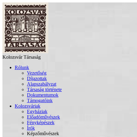
Kolozsvár Társaság
Rólunk
Vezetőség
Díjazottak
Alapszabályzat
Társaság története
Dokumentumok
Támogatóink
Kolozsváriak
Egyháziak
Előadóművészek
Fényképészek
Írók
Képzőművészek