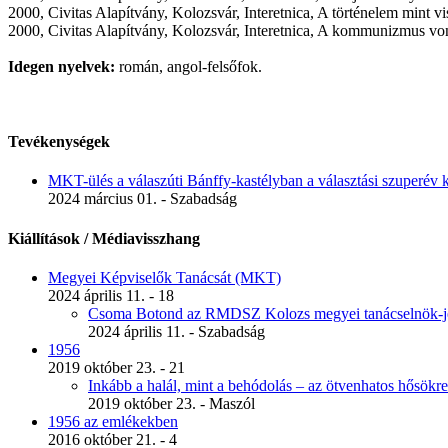
2000, Civitas Alapítvány, Kolozsvár, Interetnica, A történelem mint 
2000, Civitas Alapítvány, Kolozsvár, Interetnica, A kommunizmus vo
Idegen nyelvek:
román, angol-felsőfok.
Tevékenységek
MKT-ülés a válaszúti Bánffy-kastélyban a választási szuperév k
2024 március 01. - Szabadság
Kiállítások / Médiavisszhang
Megyei Képviselők Tanácsát (MKT)
2024 április 11. - 18
Csoma Botond az RMDSZ Kolozs megyei tanácselnök-je
2024 április 11. - Szabadság
1956
2019 október 23. - 21
Inkább a halál, mint a behódolás – az ötvenhatos hősök
2019 október 23. - Maszól
1956 az emlékekben
2016 október 21. - 4