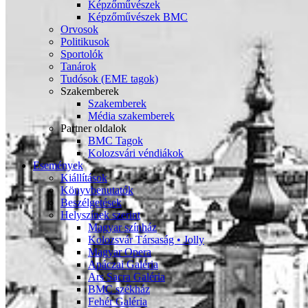
Képzőművészek
Képzőművészek BMC
Orvosok
Politikusok
Sportolók
Tanárok
Tudósok (EME tagok)
Szakemberek
Szakemberek
Média szakemberek
Partner oldalok
BMC Tagok
Kolozsvári véndiákok
Események
Kiállítások
Könyvbenutatók
Beszélgetések
Helyszínek szerint
Magyar színház
Kolozsvár Társaság • Jolly
Magyar Opera
Apáczai Galéria
Ars Sacra Galéria
BMC székház
Fehér Galéria