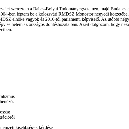
i oklevelet szereztem a Babeș-Bolyai Tudományegyetemen, majd Budapes
. 2004-ben léptem be a kolozsvári RMDSZ Monostor negyedi körzetébe, 
 RMDSZ elnöke vagyok és 2016-től parlamenti képviselő. Az utóbbi nég
t képviselhetem az országos döntéshozatalban. Azért dolgozom, hogy 
zetben.
ralizmus
mbenézés
atosság
rációról
a nemzeti kisebbségek kérdése