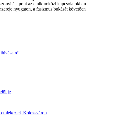
viszonyítási pont az etnikumközi kapcsolatokban
nzereje nyugaton, a fasizmus bukását követően
ihívásairól
löltje
re emlékeztek Kolozsváron