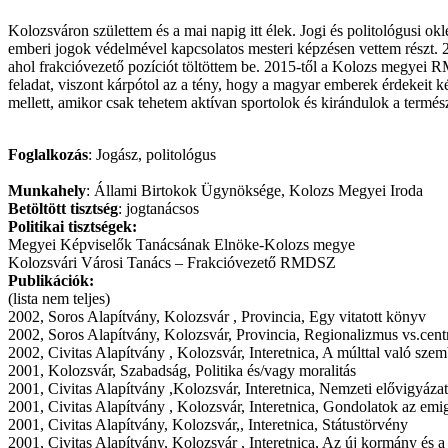
Kolozsváron születtem és a mai napig itt élek. Jogi és politológus
emberi jogok védelmével kapcsolatos mesteri képzésen vettem részt
ahol frakcióvezető pozíciót töltöttem be. 2015-től a Kolozs megyei
feladat, viszont kárpótol az a tény, hogy a magyar emberek érdekei
mellett, amikor csak tehetem aktívan sportolok és kirándulok a termés
Foglalkozás
: Jogász, politológus
Munkahely
: Állami Birtokok Ügynöksége, Kolozs Megyei Iroda
Betöltött tisztség
: jogtanácsos
Politikai tisztségek:
Megyei Képviselők Tanácsának Elnöke-Kolozs megye
Kolozsvári Városi Tanács – Frakcióvezető RMDSZ
Publikációk:
(lista nem teljes)
2002, Soros Alapítvány, Kolozsvár , Provincia, Egy vitatott könyv
2002, Soros Alapítvány, Kolozsvár, Provincia, Regionalizmus vs.cent
2002, Civitas Alapítvány , Kolozsvár, Interetnica, A múlttal való sze
2001, Kolozsvár, Szabadság, Politika és/vagy moralitás
2001, Civitas Alapítvány ,Kolozsvár, Interetnica, Nemzeti elővigyáz
2001, Civitas Alapítvány , Kolozsvár, Interetnica, Gondolatok az emig
2001, Civitas Alapítvány, Kolozsvár,, Interetnica, Státustörvény
2001, Civitas Alapítvány, Kolozsvár , Interetnica, Az új kormány és 