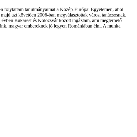
ten folytattam tanulmányaimat a Közép-Európai Egyetemen, ahol
majd azt követően 2006-ban megválasztottak városi tanácsosnak,
y évben Bukarest és Kolozsvár között ingáztam, ami megterhelő
nekünk, magyar embereknek jó legyen Romániában élni. A munka