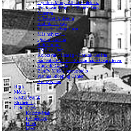
Györkös Mányi Albert Emlékház
Kolozsvári Magyar Főkonzulátus
Minerva
Művészeti Múzeum
Szabók bástyája
Vallásszabadság Háza
Más helyszín...
Quadró Galéria
Refektórium
EME székház
Kolozsvár Társaság • Korunk Galéria
Sapientia EMTE - Bocskai-ház • Óváry terem
Kányafő Galéria
Bánffy Miklós operatstúdió
Platinia Shopping Center
Annie Klaus
Hírek
Média
Kiadványaink
Elérhetőség
Újdonságok
Kolozsváriak
Események
Hírek
Média