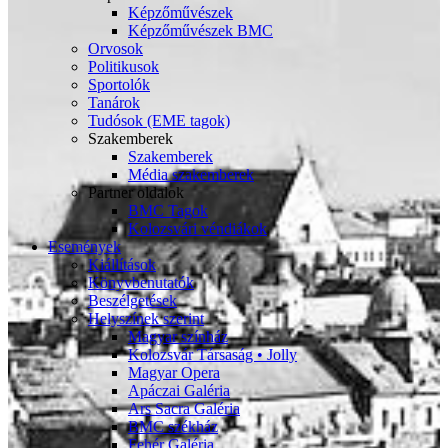
Képzőművészek
Képzőművészek BMC
Orvosok
Politikusok
Sportolók
Tanárok
Tudósok (EME tagok)
Szakemberek
Szakemberek
Média szakemberek
Partner oldalok
BMC Tagok
Kolozsvári véndiákok
Események
Kiállítások
Könyvbenutatók
Beszélgetések
Helyszínek szerint
Magyar színház
Kolozsvár Társaság • Jolly
Magyar Opera
Apáczai Galéria
Ars Sacra Galéria
BMC székház
Fehér Galéria