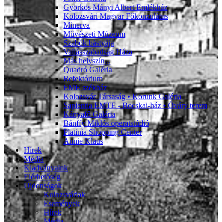
Györkös Mányi Albert Emlékház
Kolozsvári Magyar Főkonzulátus
Minerva
Művészeti Múzeum
Szabók bástyája
Vallásszabadság Háza
Más helyszín...
Quadró Galéria
Refektórium
EME székház
Kolozsvár Társaság • Korunk Galéria
Sapientia EMTE - Bocskai-ház • Óváry terem
Kányafő Galéria
Bánffy Miklós operatstúdió
Platinia Shopping Center
Annie Klaus
Hírek
Média
Kiadványaink
Elérhetőség
Újdonságok
Kolozsváriak
Események
Hírek
Média