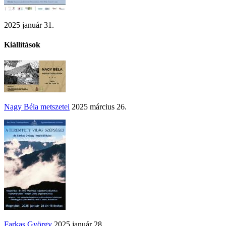
2025 január 31.
Kiállítások
Nagy Béla metszetei
2025 március 26.
Farkas György
2025 január 28.