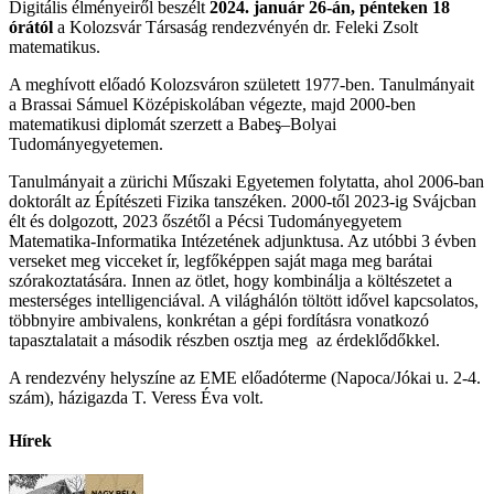
Digitális élményeiről beszélt
2024. január 26-án, pénteken 18
órától
a Kolozsvár Társaság rendezvényén dr. Feleki Zsolt
matematikus.
A meghívott előadó Kolozsváron született 1977-ben. Tanulmányait
a Brassai Sámuel Középiskolában végezte, majd 2000-ben
matematikusi diplomát szerzett a Babeş–Bolyai
Tudományegyetemen.
Tanulmányait a zürichi Műszaki Egyetemen folytatta, ahol 2006-ban
doktorált az Építészeti Fizika tanszéken. 2000-től 2023-ig Svájcban
élt és dolgozott, 2023 őszétől a Pécsi Tudományegyetem
Matematika-Informatika Intézetének adjunktusa. Az utóbbi 3 évben
verseket meg vicceket ír, legfőképpen saját maga meg barátai
szórakoztatására. Innen az ötlet, hogy kombinálja a költészetet a
mesterséges intelligenciával. A világhálón töltött idővel kapcsolatos,
többnyire ambivalens, konkrétan a gépi fordításra vonatkozó
tapasztalatait a második részben osztja meg az érdeklődőkkel.
A rendezvény helyszíne az EME előadóterme (Napoca/Jókai u. 2-4.
szám), házigazda T. Veress Éva volt.
Hírek