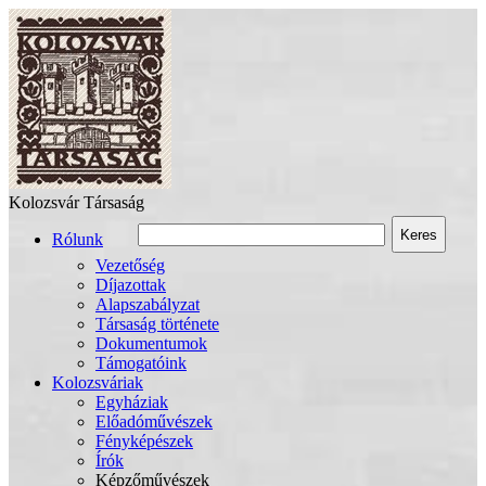
Kolozsvár Társaság
Keres
Rólunk
Vezetőség
Díjazottak
Alapszabályzat
Társaság története
Dokumentumok
Támogatóink
Kolozsváriak
Egyháziak
Előadóművészek
Fényképészek
Írók
Képzőművészek