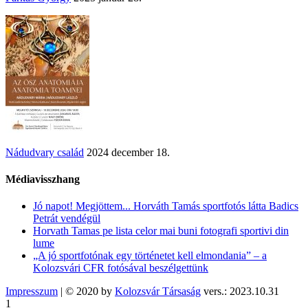
Nádudvary család
2024 december 18.
Médiavisszhang
Jó napot! Megjöttem... Horváth Tamás sportfotós látta Badics
Petrát vendégül
Horvath Tamas pe lista celor mai buni fotografi sportivi din
lume
„A jó sportfotónak egy történetet kell elmondania” – a
Kolozsvári CFR fotósával beszélgettünk
Impresszum
| © 2020 by
Kolozsvár Társaság
vers.: 2023.10.31
1